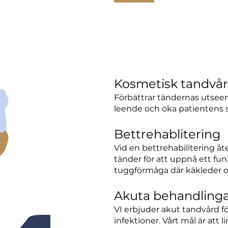
Kosmetisk tandvå
Förbättrar tändernas utseen
leende och öka patientens s
Bettrehablitering
Vid en bettrehabilitering å
tänder för att uppnå ett fu
tuggförmåga där käkleder o
Akuta behandling
VI erbjuder akut tandvård fö
infektioner. Vårt mål är att 