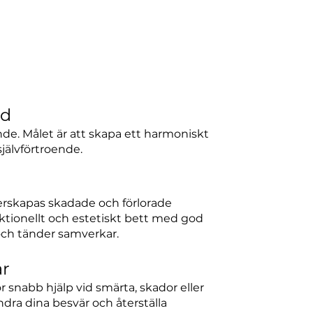
rd
de. Målet är att skapa ett harmoniskt
jälvförtroende.
terskapas skadade och förlorade
nktionellt och estetiskt bett med god
ch tänder samverkar.
ar
r snabb hjälp vid smärta, skador eller
lindra dina besvär och återställa