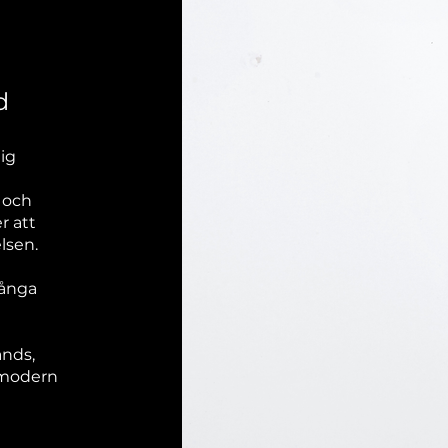
d
lig
 och
r att
lsen.
många
ands,
r modern