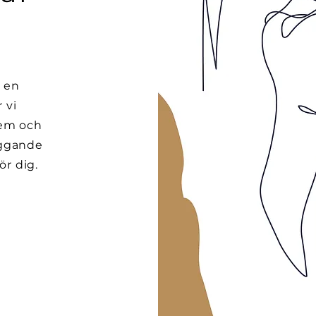
v en
 vi
lem och
yggande
ör dig.